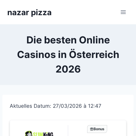
Skip
nazar pizza
to
content
Die besten Online
Casinos in Österreich
2026
Aktuelles Datum: 27/03/2026 à 12:47
Bonus