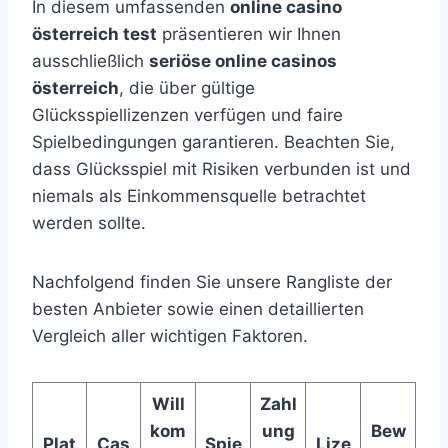
In diesem umfassenden
online casino
österreich test
präsentieren wir Ihnen
ausschließlich
seriöse online casinos
österreich
, die über gültige
Glücksspiellizenzen verfügen und faire
Spielbedingungen garantieren. Beachten Sie,
dass Glücksspiel mit Risiken verbunden ist und
niemals als Einkommensquelle betrachtet
werden sollte.
Nachfolgend finden Sie unsere Rangliste der
besten Anbieter sowie einen detaillierten
Vergleich aller wichtigen Faktoren.
Will
Zahl
kom
ung
Bew
Plat
Cas
Spie
Lize