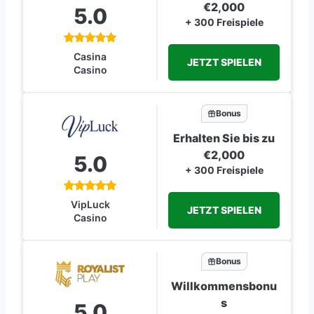
€2,000
5.0
+ 300 Freispiele
Casina
JETZT SPIELEN
Casino
Bonus
Erhalten Sie bis zu
€2,000
5.0
+ 300 Freispiele
VipLuck
JETZT SPIELEN
Casino
Bonus
Willkommensbonu
s
5.0