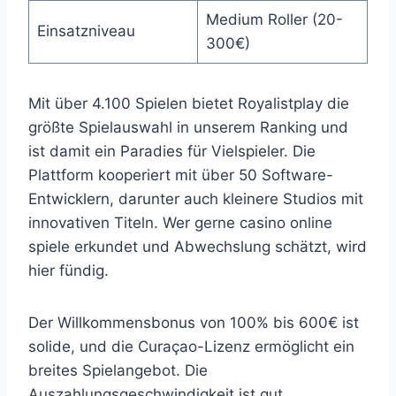
Medium Roller (20-
Einsatzniveau
300€)
Mit über 4.100 Spielen bietet Royalistplay die
größte Spielauswahl in unserem Ranking und
ist damit ein Paradies für Vielspieler. Die
Plattform kooperiert mit über 50 Software-
Entwicklern, darunter auch kleinere Studios mit
innovativen Titeln. Wer gerne casino online
spiele erkundet und Abwechslung schätzt, wird
hier fündig.
Der Willkommensbonus von 100% bis 600€ ist
solide, und die Curaçao-Lizenz ermöglicht ein
breites Spielangebot. Die
Auszahlungsgeschwindigkeit ist gut,