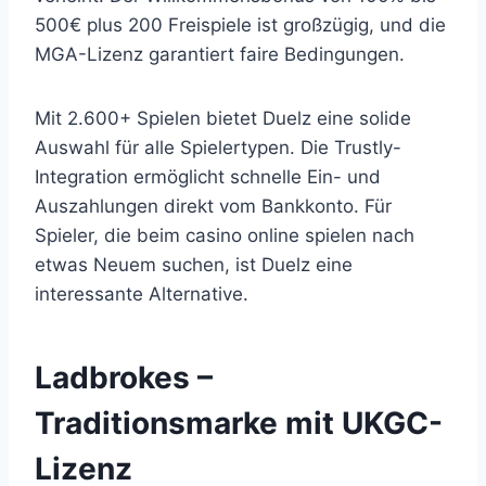
500€ plus 200 Freispiele ist großzügig, und die
MGA-Lizenz garantiert faire Bedingungen.
Mit 2.600+ Spielen bietet Duelz eine solide
Auswahl für alle Spielertypen. Die Trustly-
Integration ermöglicht schnelle Ein- und
Auszahlungen direkt vom Bankkonto. Für
Spieler, die beim casino online spielen nach
etwas Neuem suchen, ist Duelz eine
interessante Alternative.
Ladbrokes –
Traditionsmarke mit UKGC-
Lizenz