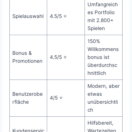
Umfangreich
es Portfolio
Spielauswahl
4.5/5 ⭐
mit 2.800+
Spielen
150%
Willkommens
Bonus &
4.5/5 ⭐
bonus ist
Promotionen
überdurchsc
hnittlich
Modern, aber
Benutzerobe
etwas
4/5 ⭐
rfläche
unübersichtli
ch
Hilfsbereit,
Kundenservic
Wartezeiten