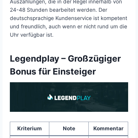
Auszahlungen, die in der Regel innerhalb von
24-48 Stunden bearbeitet werden. Der
deutschsprachige Kundenservice ist kompetent
und freundlich, auch wenn er nicht rund um die
Uhr verfügbar ist.
Legendplay – Großzügiger
Bonus für Einsteiger
Kriterium
Note
Kommentar