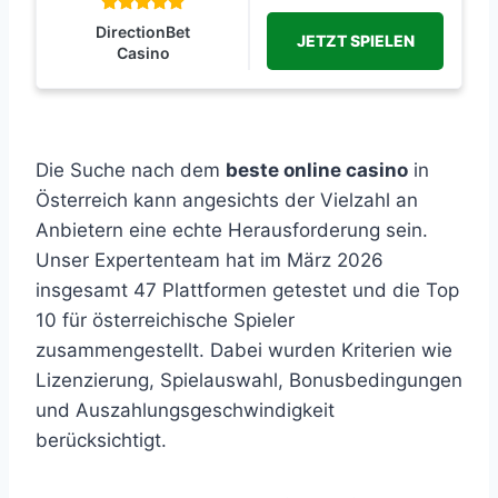
DirectionBet
JETZT SPIELEN
Casino
Die Suche nach dem
beste online casino
in
Österreich kann angesichts der Vielzahl an
Anbietern eine echte Herausforderung sein.
Unser Expertenteam hat im März 2026
insgesamt 47 Plattformen getestet und die Top
10 für österreichische Spieler
zusammengestellt. Dabei wurden Kriterien wie
Lizenzierung, Spielauswahl, Bonusbedingungen
und Auszahlungsgeschwindigkeit
berücksichtigt.