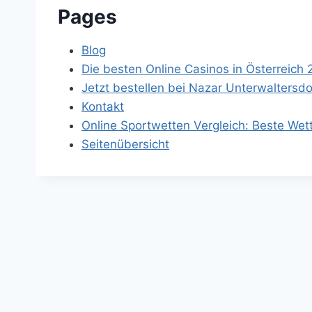
Pages
Blog
Die besten Online Casinos in Österreich
Jetzt bestellen bei Nazar Unterwaltersdor
Kontakt
Online Sportwetten Vergleich: Beste Wett
Seitenübersicht