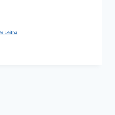
er Leitha