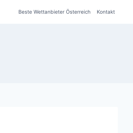
Beste Wettanbieter Österreich
Kontakt